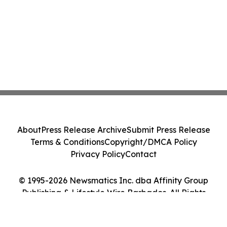
About
Press Release Archive
Submit Press Release
Terms & Conditions
Copyright/DMCA Policy
Privacy Policy
Contact
© 1995-2026 Newsmatics Inc. dba Affinity Group
Publishing & Lifestyle Wire Barbados. All Rights
Reserved.