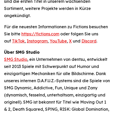
sind die ersten Titel in unserem wachsenden
Sortiment, weitere Projekte werden in Kürze
angekündigt.
Für die neuesten Informationen zu Fictions besuchen
Sie bitte
https://fictions.com
oder folgen Sie uns
auf
TikTok
,
Instagram
,
YouTube
,
X
und
Discord
.
Über SMG Studio
SMG Studio
, ein Unternehmen von dentsu, entwickelt
seit 2013 Spiele mit Schwerpunkt auf Humor und
einzigartigen Mechaniken für alle Bildschirme. Dank
unseres internen D.A.F.U.Z.-Systems sind die Spiele von
SMG Dynamic, Addictive, Fun, Unique und Zany
(dynamisch, fesselnd, unterhaltsam, einzigartig und
originell). SMG ist bekannt für Titel wie
Moving Out 1
& 2
,
Death Squared, SP!NG, RISK: Global Domination,